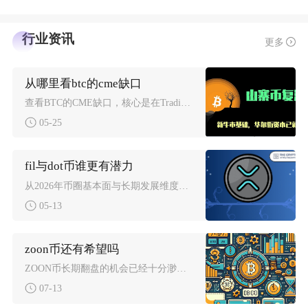
行业资讯
更多
从哪里看btc的cme缺口
查看BTC的CME缺口，核心是在TradingView加载CME比特币期货主力合约（BTC
05-25
fil与dot币谁更有潜力
从2026年币圈基本面与长期发展维度判断，Polkadot（DOT）综合潜力略高于File
05-13
zoon币还有希望吗
ZOON币长期翻盘的机会已经十分渺茫，仅存在短线超跌反弹的交易机会，不适合普通投资者长期持
07-13