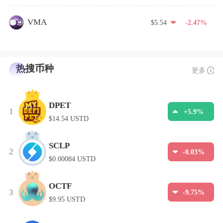
VMA
$5.54
-2.47%
热搜币种
更多
DPET
1
+5.9%
$14.54 USTD
SCLP
2
-0.03%
$0.00084 USTD
OCTF
3
-9.75%
$9.95 USTD