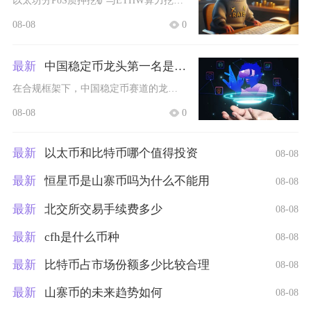
以太坊分PoS质押挖矿与ETHW算力挖矿两类模式，实时页面瞬时收益数据接入延迟5至30分钟
08-08
0
最新
中国稳定币龙头第一名是谁啊
在合规框架下，中国稳定币赛道的龙头为离岸人民币合规稳定币CNHC，这也是目前国内唯一具备正
08-08
0
最新
以太币和比特币哪个值得投资
08-08
最新
恒星币是山寨币吗为什么不能用
08-08
最新
北交所交易手续费多少
08-08
最新
cfh是什么币种
08-08
最新
比特币占市场份额多少比较合理
08-08
最新
山寨币的未来趋势如何
08-08