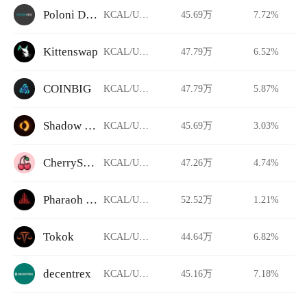
Poloni DEX
KCAL/USDT
45.69万
7.72%
Kittenswap
KCAL/USDT
47.79万
6.52%
COINBIG
KCAL/USDT
47.79万
5.87%
Shadow Exchange
KCAL/USDT
45.69万
3.03%
CherrySwap
KCAL/USDT
47.26万
4.74%
Pharaoh Exchange
KCAL/USDT
52.52万
1.21%
Tokok
KCAL/USDT
44.64万
6.82%
decentrex
KCAL/USDT
45.16万
7.18%