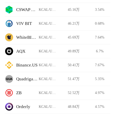
CSWAP DEX
KCAL/USDT
45.16万
3.54%
VIV BIT
KCAL/USDT
46.21万
0.68%
WhiteBIT Futures
KCAL/USDT
45.69万
7.64%
AQX
KCAL/USDT
49.89万
6.7%
Binance.US
KCAL/USDT
50.41万
7.67%
QuadrigaCX
KCAL/USDT
51.47万
5.35%
ZB
KCAL/USDT
52.52万
4.97%
Orderly
KCAL/USDT
48.84万
4.57%