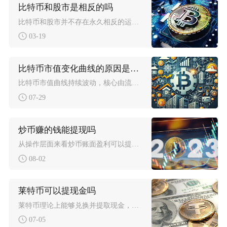
比特币和股市是相反的吗
比特币和股市并不存在永久相反的运行规律，二者时而同向波动，时而走势背离，相关性会随着市场环
03-19
比特币市值变化曲线的原因是什么
比特币市值曲线持续波动，核心由流通总量、币价两大基础变量决定，宏观流动性、四年减半供需周期
07-29
炒币赚的钱能提现吗
从操作层面来看炒币账面盈利可以提交提现申请，但在国内监管环境下不存在完全安全、无风险的提现
08-02
莱特币可以提现金吗
莱特币理论上能够兑换并提取现金，但国内用户直接将莱特币变现人民币存在明确政策限制，仅境外合
07-05