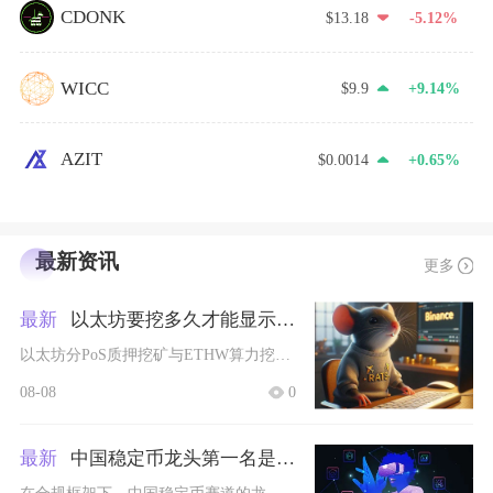
CDONK
$13.18
-5.12%
WICC
$9.9
+9.14%
AZIT
$0.0014
+0.65%
最新资讯
更多
最新
以太坊要挖多久才能显示收益
以太坊分PoS质押挖矿与ETHW算力挖矿两类模式，实时页面瞬时收益数据接入延迟5至30分钟
08-08
0
最新
中国稳定币龙头第一名是谁啊