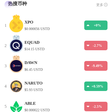
热搜币种
更多
XPO
1
+0%
$0.000056 USTD
EQUAD
2
-2.7%
$14.15 USTD
DAWN
3
-9.49%
$6.45 USTD
NARUTO
4
+0.59%
$5.93 USTD
ABLE
5
-2.5%
$0.000022 USTD