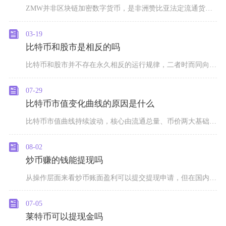
ZMW并非区块链加密数字货币，是非洲赞比亚法定流通货币克瓦查的国际标准化ISO4217通用
03-19
比特币和股市是相反的吗
比特币和股市并不存在永久相反的运行规律，二者时而同向波动，时而走势背离，相关性会随着市场环
07-29
比特币市值变化曲线的原因是什么
比特币市值曲线持续波动，核心由流通总量、币价两大基础变量决定，宏观流动性、四年减半供需周期
08-02
炒币赚的钱能提现吗
从操作层面来看炒币账面盈利可以提交提现申请，但在国内监管环境下不存在完全安全、无风险的提现
07-05
莱特币可以提现金吗