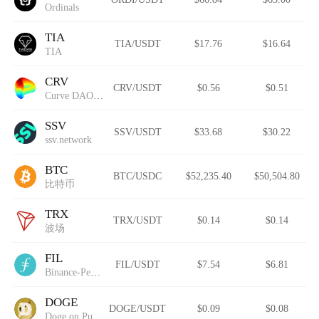
Ordinals
TIA
TIA/USDT
$17.76
$16.64
TIA
CRV
CRV/USDT
$0.56
$0.51
Curve DAO Token
SSV
SSV/USDT
$33.68
$30.22
ssv.network
BTC
BTC/USDC
$52,235.40
$50,504.80
比特币
TRX
TRX/USDT
$0.14
$0.14
波场
FIL
FIL/USDT
$7.54
$6.81
Binance-Peg Filecoin
DOGE
DOGE/USDT
$0.09
$0.08
Doge on Pulsechain