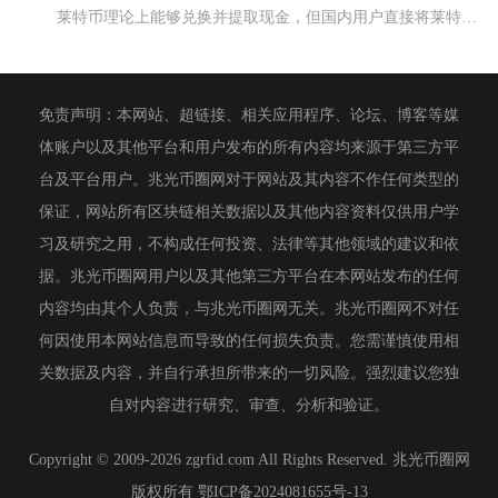
莱特币理论上能够兑换并提取现金，但国内用户直接将莱特币变现人民币存在明确政策限制，仅境外合
免责声明：本网站、超链接、相关应用程序、论坛、博客等媒
体账户以及其他平台和用户发布的所有内容均来源于第三方平
台及平台用户。兆光币圈网对于网站及其内容不作任何类型的
保证，网站所有区块链相关数据以及其他内容资料仅供用户学
习及研究之用，不构成任何投资、法律等其他领域的建议和依
据。兆光币圈网用户以及其他第三方平台在本网站发布的任何
内容均由其个人负责，与兆光币圈网无关。兆光币圈网不对任
何因使用本网站信息而导致的任何损失负责。您需谨慎使用相
关数据及内容，并自行承担所带来的一切风险。强烈建议您独
自对内容进行研究、审查、分析和验证。
Copyright © 2009-2026 zgrfid.com All Rights Reserved. 兆光币圈网
版权所有
鄂ICP备2024081655号-13