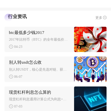
行业资讯
更多
btc最低多少钱2017
2017年比特币（BTC）的全年最低价格为755.76美元，出现在2017年1月12日，这
04-23
别人转usdt怎么收
别人转USDT，核心是先选对链、获取对应地址、发给对方并确认网络，等链上确认即可到账，收款
06-07
现货杠杆利息怎么算的
现货杠杆利息通用计算公式为利息=实际借币本金×币种实时日利率÷24×实际占用计息时长，主流
07-03