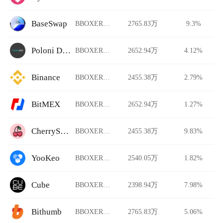
BaseSwap
BBOXER/USDT
2765.83万
9.3%
Poloni DEX
BBOXER/USDT
2652.94万
4.12%
Binance
BBOXER/USDT
2455.38万
2.79%
BitMEX
BBOXER/USDT
2652.94万
1.27%
CherrySwap
BBOXER/USDT
2455.38万
9.83%
YooKeo
BBOXER/USDT
2540.05万
1.82%
Cube
BBOXER/USDT
2398.94万
7.98%
Bithumb
BBOXER/USDT
2765.83万
5.06%