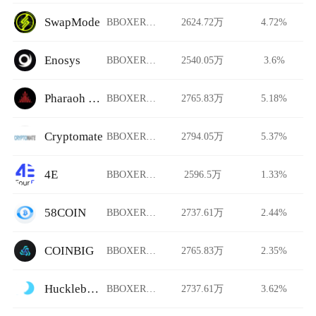
SwapMode
BBOXER/USDT
2624.72万
4.72%
Enosys
BBOXER/USDT
2540.05万
3.6%
Pharaoh Exchange
BBOXER/USDT
2765.83万
5.18%
Cryptomate
BBOXER/USDT
2794.05万
5.37%
4E
BBOXER/USDT
2596.5万
1.33%
58COIN
BBOXER/USDT
2737.61万
2.44%
COINBIG
BBOXER/USDT
2765.83万
2.35%
Huckleberry
BBOXER/USDT
2737.61万
3.62%