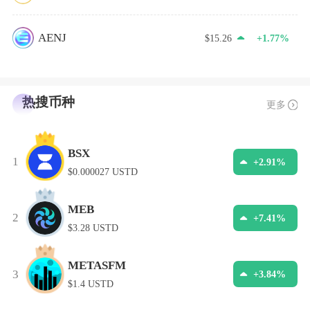
AENJ
$15.26
+1.77%
热搜币种
更多
BSX
1
+2.91%
$0.000027 USTD
MEB
2
+7.41%
$3.28 USTD
METASFM
3
+3.84%
$1.4 USTD