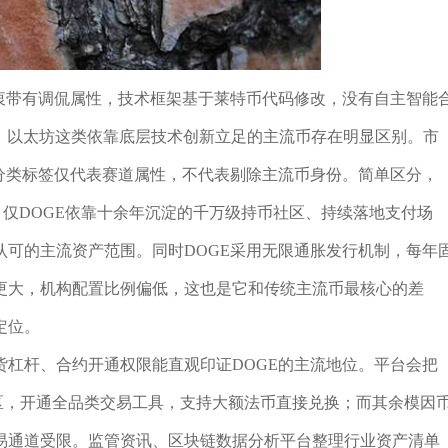
初衷带有调侃属性，技术框架基于莱特币代码修改，没有自主智能
特币、以太坊这类依靠底层技术创新立足的主流币存在明显区别。市
分类标签仅代表赛道属性，不代表剔除主流币身份。简单区分，
币，仅DOGE依靠十余年沉淀的千万级持币社区、持续落地支付场
可的主流资产范围。同时DOGE采用无限通胀发行机制，每年
更大，机构配置比例偏低，这也是它和传统主流币最核心的差
定位。
货杠杆、合约开通权限能直观印证DOGE的主流地位。平台会把
流币专区，开通全品类交易工具，支持大额法币直接兑换；而其余模因
易通道受限。监管资讯、区块链数据分析平台整理行业资产清单