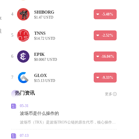
SHIBORG
4
-5.48%
$1.47 USTD
平
性
TNNS
5
-2.52%
$14.72 USTD
EPIK
6
-16.04%
$0.0067 USTD
GLOX
7
-9.33%
$15.13 USTD
热门资讯
更多
05-31
波场币是什么操作的
波场币（TRX）是波场TRON公链的原生代币，核心操作围绕DPoS共识、带宽能量资源系统、
07-13