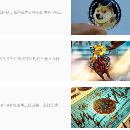
购入YFI币分为中心化交易所交易、去中心化链上兑换两大主流路径，新手优先选择头部中心化现货平台操作，进阶交易者可借助We
币圈K线识别涨停、跌停的核心判定结果为：合规带涨跌幅限制的平台币种涨停呈现近乎无上方影线的超长实体阳线、价格长期锚定上限
VSYS是公链VSystems的原生加密货币，全称VSYSTEMS，2018年9月随主网上线诞生，主打区块链分布式数据库