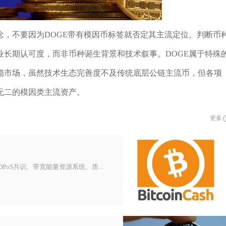
念，不要因为DOGE带有模因币标签就否定其主流定位。判断币
长期认可度，而非币种诞生背景和技术叙事。DOGE属于特殊
稳市场，虽然技术生态完善度不及传统底层公链主流币，但各项
无二的模因类主流资产。
更多
波场币（TRX）是波场TRON公链的原生代币，核心操作围绕DPoS共识、带宽能量资源系统、质押治理与生态应用展开，是一套