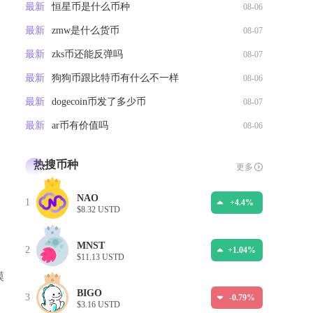
最新
恒星币是什么币种
08-06
最新
zmw是什么货币
08-07
最新
zks币还能反弹吗
08-07
最新
狗狗币跟比特币有什么不一样
08-06
最新
dogecoin币发了多少币
08-07
最新
ar币有价值吗
08-06
热搜币种
更多
NAO
1
+4.4%
$8.32 USTD
MNST
2
+1.04%
$11.13 USTD
模
BIGO
3
-0.79%
$3.16 USTD