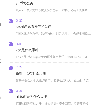
yfi币怎么买
购入YFI币分为中心化交易所交易、去中心化链上兑换两大主流路径，新手优先选择头部中心化现货
06-25
合
k线图怎么看涨停和跌停
币圈K线识别涨停、跌停的核心判定结果为：合规带涨跌幅限制的平台币种涨停呈现近乎无上方影线的
06-03
vsys是什么币种
VSYS是公链VSystems的原生加密货币，全称VSYSTEMS，2018年9月随主网上
固
07-27
强制平仓有什么后果
强制平仓会从个人账户资产、交易心态行为、盘面行情波动以及长期交易生涯四个层面带来多重负面影
05-31
eth这两天为什么大涨
币
ETH这两天突然大涨，核心是机构资金回流、监管预期转暖、链上通缩加剧与短期逼空行情四重因素