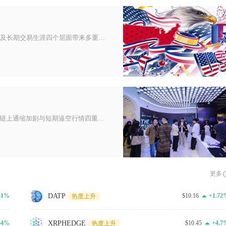
强制平仓会从个人账户资产、交易心态行为、盘面行情波动以及长期交易生涯四个层面带来多重负面影响，不仅会直接吞噬交易者投入的
ETH这两天突然大涨，核心是机构资金回流、监管预期转暖、链上通缩加剧与短期逼空行情四重因素共振，价格从2250美元附近快
更多
DATP
51%
$10.16
+1.72
热度上升
XRPHEDGE
54%
$10.45
+4.7
热度上升