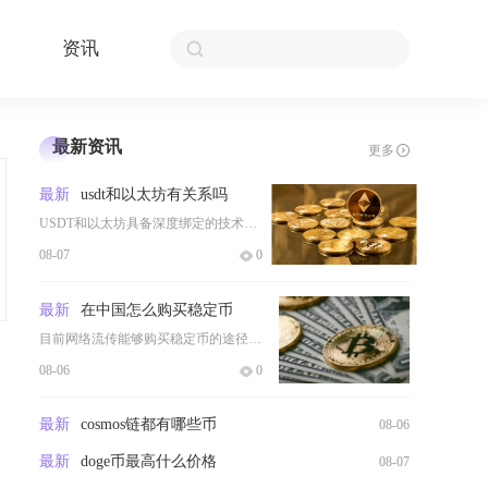
资讯
最新资讯
更多
最新
usdt和以太坊有关系吗
USDT和以太坊具备深度绑定的技术与生态关联，但二者属于完全独立的两类加密资产，不存在从属
08-07
0
最新
在中国怎么购买稳定币
目前网络流传能够购买稳定币的途径主要分为场外点对点交易、翻墙登录境外交易所OTC通道、社群
08-06
0
最新
cosmos链都有哪些币
08-06
最新
doge币最高什么价格
08-07