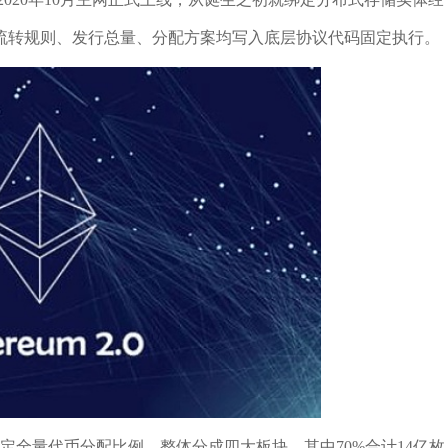
流转规则、发行总量、分配方案均写入底层协议代码固定执行。
敲定全量代币分配比例，整体分成四大板块，其中70%合计14亿枚