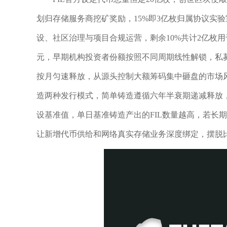
划归存储服务商挖矿奖励，15%即3亿枚归属协议实验室团
设、社区治理与项目合规运营，剩余10%共计2亿枚用
元，早期机构投资者份额按照不同周期线性解锁，私
按月匀速释放，从源头控制大额筹码集中砸盘的市场
造两种发行模式，简单铸造遵循六年半衰期递减释放
设基准值，单日基准铸造产出的FIL数量越高，若长
让新增代币供给和网络真实存储业务深度绑定，摆脱