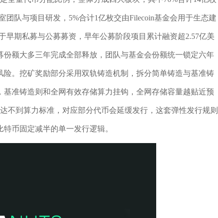
队与项目研发，5%合计1亿枚交由Filecoin基金会用于生态建
于早期私募与公募募资，早年公募阶段项目累计融资超2.57亿美
募份额大多三年完成全部释放，团队与基金会份额统一锁定六年
风险。挖矿奖励部分采用双轨铸造机制，拆分简单铸造与基准铸
，基准铸造则和全网有效存储算力挂钩，全网存储容量越贴近预
期达不到算力标准，对应部分代币会延缓发行，这套弹性发行规则
比特币固定减半的单一发行逻辑。