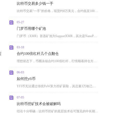
比特币交易多少钱一手
比特币交易“一手”的价格，现货约8万美元，合约低至100美元，具体金额因交易类型、平台规则
05-27
门罗币用哪个矿池
门罗币（XMR）首选矿池为SupportXMR，其次是NanoPool、P2Pool、Mo
03-18
留
合约100倍杠杆几个点翻仓
理想状态下，币圈永续合约100倍杠杆，行情顺着持仓方向波动1个点即可实现本金翻仓，也就是资
06-03
如何挖yfi币
YFI币无法通过传统PoW算力挖矿获取，其总量3万枚已于2020年7月通过流动性挖矿全部发
07-05
O
比特币挖矿技术会被破解吗
结论十分明确：比特币挖矿的底层技术在可预见的中长期范围内不存在被彻底破解的可能性，无论是传