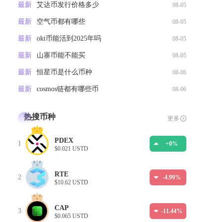
最新
艾达币发行价格多少
08-05
最新
空气币都有哪些
08-05
最新
okt币能活到2025年吗
08-05
最新
山寨币能不能买
08-05
最新
恒星币是什么币种
08-06
最新
cosmos链都有哪些币
08-06
热搜币种
更多
PDEX
1
+0%
$0.021 USTD
RTE
2
-4.99%
$10.62 USTD
CAP
3
-11.44%
$0.065 USTD