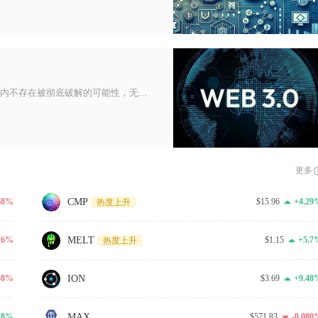
结论十分明确：比特币挖矿的底层技术在可预见的中长期范围内不存在被彻底破解的可能性，无论是传统超级计算机还是仍处于实验阶段
更多
CMP
.68%
$15.96
+4.29
热度上升
MELT
.16%
$1.15
+5.7
热度上升
ION
.48%
$3.69
+9.48
MAX
18%
$571.83
-0.080