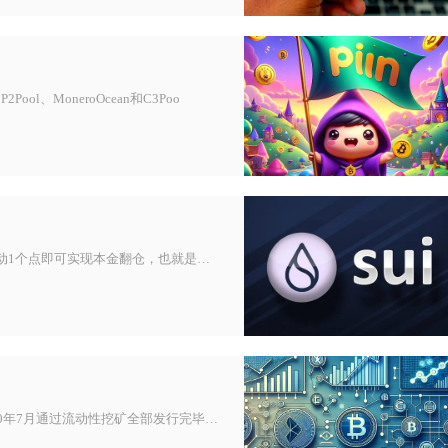
ool、MoneroOcean和C3Poo
理想状态下，币圈永续合约100倍杠杆，行情顺着持仓方向波动1个点即可实现本金翻仓，也就是资金直接翻倍。这个结论是基于纯理
YFI币无法通过传统PoW算力挖矿获取，其总量3万枚已于2020年7月通过流动性挖矿全部发行完毕，当前用户只能通过质押Y