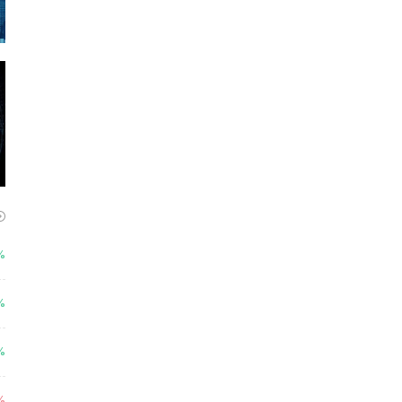
%
%
%
%