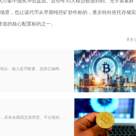
代币集中抛售冲击盘面。近些年AI大模型数据归档、元宇宙素材
用场景，也让该代币从早期纯挖矿炒作标的，逐步转向依托存储实
赛道的核心配置标的之一。
更多
以太坊钱包提币核心操作是打开钱包进入发送页面，粘贴接收地址、输入提币数量、选择正确网络与Gas费、完成安全验证并确认上链
比特币交易“一手”的价格，现货约8万美元，合约低至100美元，具体金额因交易类型、平台规则及杠杆倍数差异巨大。在比特币现