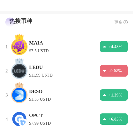
热搜币种
更多
MAIA
1
+4.48%
$7.5 USTD
LEDU
2
-9.02%
$11.99 USTD
DESO
3
+1.29%
$1.33 USTD
OPCT
4
+6.85%
$7.99 USTD