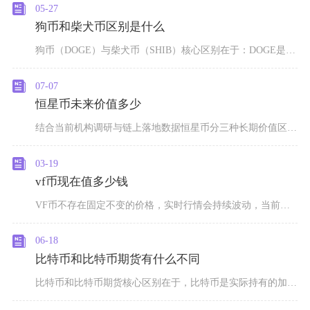
05-27
狗币和柴犬币区别是什么
狗币（DOGE）与柴犬币（SHIB）核心区别在于：DOGE是2013年诞生的原生公链“鼻祖
07-07
恒星币未来价值多少
结合当前机构调研与链上落地数据恒星币分三种长期价值区间，中性发展周期价格维持0.3至0.8
03-19
vf币现在值多少钱
VF币不存在固定不变的价格，实时行情会持续波动，当前市场交易报价极低，并且市场流动性薄弱，
06-18
比特币和比特币期货有什么不同
比特币和比特币期货核心区别在于，比特币是实际持有的加密资产，属于现货资产，而比特币期货是约