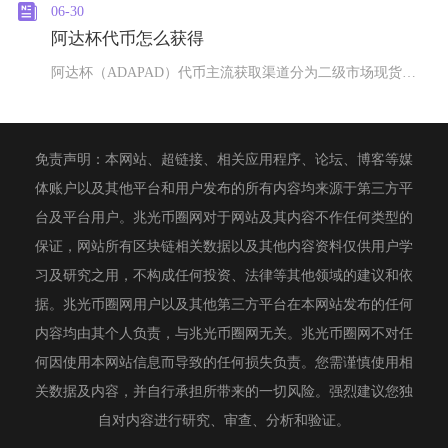
06-30
阿达杯代币怎么获得
阿达杯（ADAPAD）代币主流获取渠道分为二级市场现货采购、平台IDO白名单申购、链上质押
免责声明：本网站、超链接、相关应用程序、论坛、博客等媒
体账户以及其他平台和用户发布的所有内容均来源于第三方平
台及平台用户。兆光币圈网对于网站及其内容不作任何类型的
保证，网站所有区块链相关数据以及其他内容资料仅供用户学
习及研究之用，不构成任何投资、法律等其他领域的建议和依
据。兆光币圈网用户以及其他第三方平台在本网站发布的任何
内容均由其个人负责，与兆光币圈网无关。兆光币圈网不对任
何因使用本网站信息而导致的任何损失负责。您需谨慎使用相
关数据及内容，并自行承担所带来的一切风险。强烈建议您独
自对内容进行研究、审查、分析和验证。