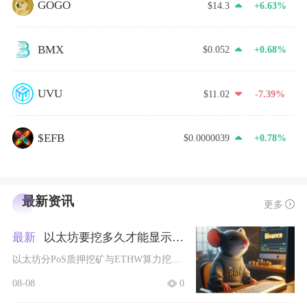
GOGO
$14.3
+6.63%
BMX
$0.052
+0.68%
UVU
$11.02
-7.39%
$EFB
$0.0000039
+0.78%
最新资讯
更多
最新
以太坊要挖多久才能显示收益
以太坊分PoS质押挖矿与ETHW算力挖矿两类模式，实时页面瞬时收益数据接入延迟5至30分钟
08-08
0