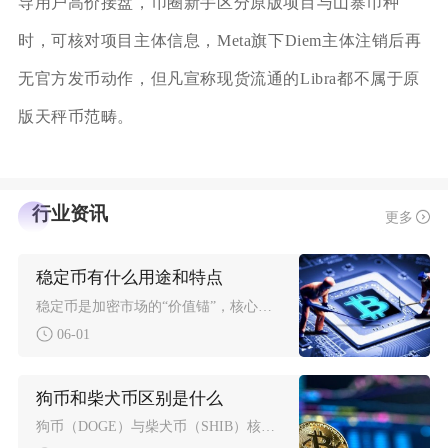
导用户高价接盘，币圈新手区分原版项目与山寨币种
时，可核对项目主体信息，Meta旗下Diem主体注销后再
无官方发币动作，但凡宣称现货流通的Libra都不属于原
版天秤币范畴。
行业资讯
更多
稳定币有什么用途和特点
稳定币是加密市场的“价值锚”，核心用途是交易计价、跨境支付、避险存储与DeFi流动性供给，
06-01
狗币和柴犬币区别是什么
狗币（DOGE）与柴犬币（SHIB）核心区别在于：DOGE是2013年诞生的原生公链“鼻祖