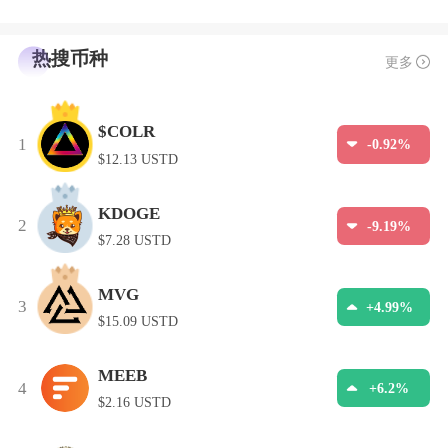
热搜币种
更多
$COLR
1
-0.92%
$12.13 USTD
KDOGE
2
-9.19%
$7.28 USTD
MVG
3
+4.99%
$15.09 USTD
MEEB
4
+6.2%
$2.16 USTD