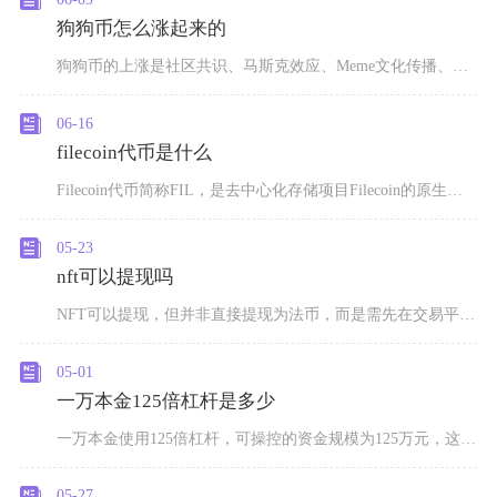
狗狗币怎么涨起来的
狗狗币的上涨是社区共识、马斯克效应、Meme文化传播、市场周期与机构入局五大因素共振的结果
06-16
filecoin代币是什么
Filecoin代币简称FIL，是去中心化存储项目Filecoin的原生通证，作为IPFS
05-23
nft可以提现吗
NFT可以提现，但并非直接提现为法币，而是需先在交易平台出售兑换为加密货币，再通过交易所变
05-01
一万本金125倍杠杆是多少
一万本金使用125倍杠杆，可操控的资金规模为125万元，这是币圈合约交易中杠杆放大资金的直
05-27