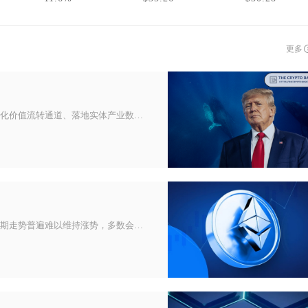
更多
加密货币的核心意义落脚在补足传统金融体系短板、打通全球化价值流转通道、落地实体产业数字化改造三个维度，除去大众熟知的投机
即将上交易所的币大概率会出现短期上涨，但并非必然，且长期走势普遍难以维持涨势，多数会在冲高后大幅回调。从市场数据来看，多