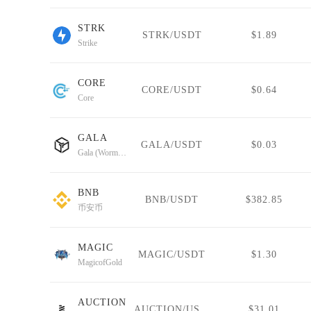
STRK
STRK/USDT
$1.89
Strike
CORE
CORE/USDT
$0.64
Core
GALA
GALA/USDT
$0.03
Gala (Wormhole)
BNB
BNB/USDT
$382.85
币安币
MAGIC
MAGIC/USDT
$1.30
MagicofGold
AUCTION
AUCTION/USDT
$31.01