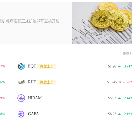
门罗币CPU挖矿依靠RandomX抗ASIC算法，使用开源XMRig挖矿程序搭配正规矿池即可直接开始挖矿，整套流程围绕硬
更多
EQT
.87%
$1.26
+3.91
热度上升
RHT
96%
$13.45
-1.78
热度上升
HIRAM
.29%
$5.97
+2.44
GAFA
48%
$8.27
+2.16