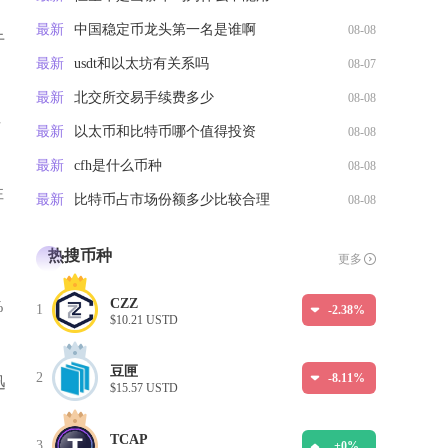
最新
中国稳定币龙头第一名是谁啊
08-08
于
最新
usdt和以太坊有关系吗
08-07
最新
北交所交易手续费多少
08-08
性
最新
以太币和比特币哪个值得投资
08-08
最新
cfh是什么币种
08-08
性
最新
比特币占市场份额多少比较合理
08-08
热搜币种
更多
CZZ
%
1
-2.38%
$10.21 USTD
了
豆匣
2
-8.11%
迅
$15.57 USTD
TCAP
3
+0%