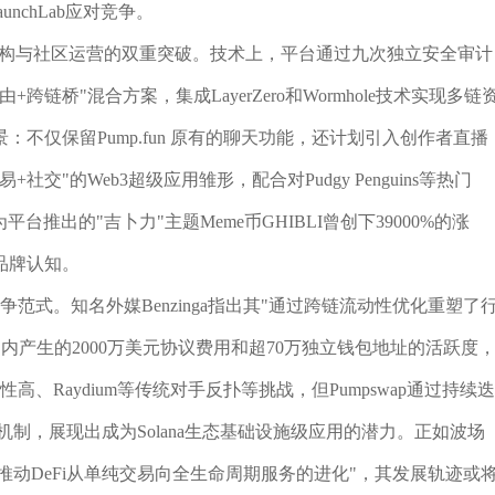
nchLab应对竞争。
术架构与社区运营的双重突破。技术上，平台通过九次独立安全审计
桥"混合方案，集成LayerZero和Wormhole技术实现多链
不仅保留Pump.fun 原有的聊天功能，还计划引入创作者直播
"的Web3超级应用雏形，配合对Pudgy Penguins等热门
推出的"吉卜力"主题Meme币GHIBLI曾创下39000%的涨
品牌认知。
竞争范式。知名外媒Benzinga指出其"通过跨链流动性优化重塑了
上线两周内产生的2000万美元协议费用和超70万独立钱包地址的活跃度
、Raydium等传统对手反扑等挑战，但Pumpswap通过持续迭
制，展现出成为Solana生态基础设施级应用的潜力。正如波场
推动DeFi从单纯交易向全生命周期服务的进化"，其发展轨迹或