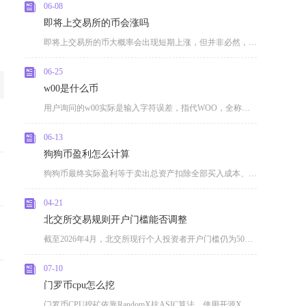
06-08
即将上交易所的币会涨吗
即将上交易所的币大概率会出现短期上涨，但并非必然，且长期走势普遍难以维持涨势，多数会在冲高
06-25
w00是什么币
用户询问的w00实际是输入字符误差，指代WOO，全称WOONetwork代币，是连接中心化
06-13
狗狗币盈利怎么计算
狗狗币最终实际盈利等于卖出总资产扣除全部买入成本、双向交易手续费与链上提币损耗后的剩余金额
04-21
北交所交易规则开户门槛能否调整
截至2026年4月，北交所现行个人投资者开户门槛仍为50万元日均资产与24个月交易经验，短
07-10
门罗币cpu怎么挖
门罗币CPU挖矿依靠RandomX抗ASIC算法，使用开源XMRig挖矿程序搭配正规矿池即