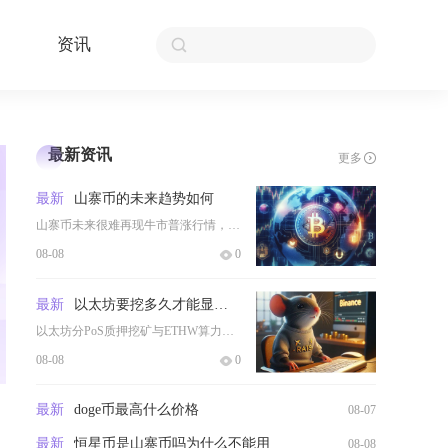
资讯
最新资讯
更多
最新
山寨币的未来趋势如何
山寨币未来很难再现牛市普涨行情，整体将呈现极端两极分化，绝大多数缺乏基本面支撑的中小币种持
08-08
0
最新
以太坊要挖多久才能显示收益
以太坊分PoS质押挖矿与ETHW算力挖矿两类模式，实时页面瞬时收益数据接入延迟5至30分钟
08-08
0
最新
doge币最高什么价格
08-07
最新
恒星币是山寨币吗为什么不能用
08-08