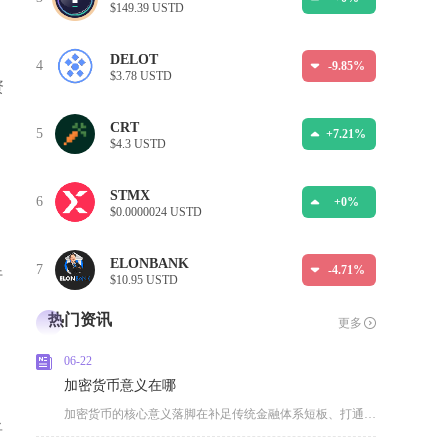
$149.39 USTD
DELOT
4
-9.85%
$3.78 USTD
资
CRT
5
+7.21%
$4.3 USTD
STMX
6
+0%
$0.0000024 USTD
ELONBANK
7
-4.71%
行
$10.95 USTD
，
热门资讯
更多
06-22
加密货币意义在哪
加密货币的核心意义落脚在补足传统金融体系短板、打通全球化价值流转通道、落地实体产业数字化改
将