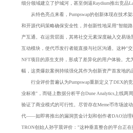
细分领域建立了护城河，甚至倒逼Raydium推出竞品Lau
从特色亮点来看，Pumpswap的创新体现在技
和开源代码策略确保安全性，并创新性地采用"智能路由+跨链
产互通。在运营层面，其将社交元素深度融入交易场景：
互动模块，使代币发行者能直接与社区沟通。这种"交易+社交
NFT项目的原生支持，形成了差异化的用户体验。尤为平台
幅，这类爆款案例持续强化其作为创新资产首发地的
行业评价普遍认为Pumpswap重新定义了DEX的
业标准"，而链上数据分析平台Dune Analytics
验证了商业模式的可行性。尽管存在Meme币市场波动性高
代——如即将推出的漏洞赏金计划和创作者DAO治理机
TRON创始人孙宇晨评价："这种垂直整合的平台正在