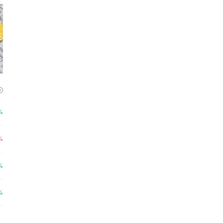
%
%
%
%