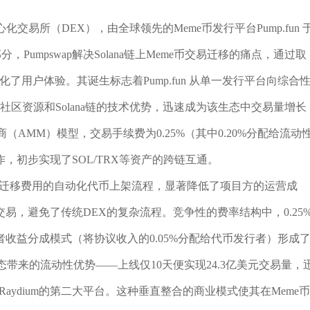
中心化交易所（DEX），由全球领先的Meme币发行平台Pump.fun 
部分，Pumpswap解决Solana链上Meme币交易迁移的痛点，通过取
了用户体验。其诞生标志着Pump.fun 从单一发行平台向综合
社区资源和Solana链的技术优势，迅速成为该生态中交易量增长
AMM）模型，交易手续费为0.25%（其中0.20%分配给流动
合作，初步实现了SOL/TRX等资产的跨链互通。
其零迁移费用的自动化代币上架流程，显著降低了项目方的运营成
，避免了传统DEX的复杂流程。竞争性的费率结构中，0.25
收益分成模式（将协议收入的0.05%分配给代币发行者）形成
生态带来的流动性优势——上线仅10天便实现24.3亿美元交易量，
次于Raydium的第二大平台。这种垂直整合的商业模式使其在Meme币