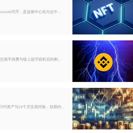
用户询问的w00实际是输入字符误差，指代WOO，全称WOONetwork代币，是连接中心化与去中心化交易赛道的主流平台通
狗狗币最终实际盈利等于卖出总资产扣除全部买入成本、双向交易手续费与链上提币损耗后的剩余金额，现货分批持仓要依托加权均价核
截至2026年4月，北交所现行个人投资者开户门槛仍为50万元日均资产与24个月交易经验，短期内无全面下调计划，但存在动态