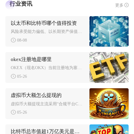
行业资讯
更多
以太币和比特币哪个值得投资
风险承受能力偏低、以长期资产保值为目标优先选择比特币；看好Web3生态发展、能承受大幅波动
08-08
okex注册地是哪里
OKEX（现名OKX）当前注册地为塞舌尔，总部位于美国加利福尼亚州圣何塞，是一家全球化运营
05-26
虚拟币大额怎么提现的
虚拟币大额提现主流采用“合规平台C2C分批出金、境外账户中转、大宗交易/场外OTC”三类路
05-26
比特币总市值超1万亿美元是多少