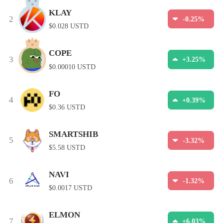
KLAY
2
-0.25%
$0.028 USTD
COPE
3
+3.25%
$0.00010 USTD
FO
4
+0.39%
$0.36 USTD
SMARTSHIB
5
-3.32%
$5.58 USTD
NAVI
6
-1.32%
$0.0017 USTD
ELMON
7
+6.03%