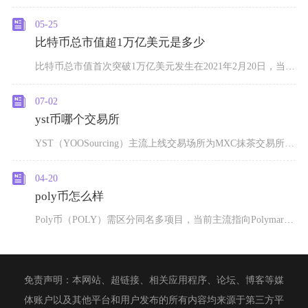
05-25
比特币总市值超1万亿美元是多少
比特币总市值首次突破1万亿美元发生在2021年2月20日，当日市值约为1.04万亿美元，对
07-02
yst币哪个交易所
YST（YOOSourcing）主流上线交易场所为MXC抹茶交易所、CEO交易所，早期还有
04-20
poly币怎么样
Poly币（POLY）需区分同名多项目，当前主流指向Polymarket即将发行的治理代币
免责声明：本网站、超链接、相关应用程序、论坛、博客等媒
体账户以及其他平台和用户发布的所有内容均来源于第三方平