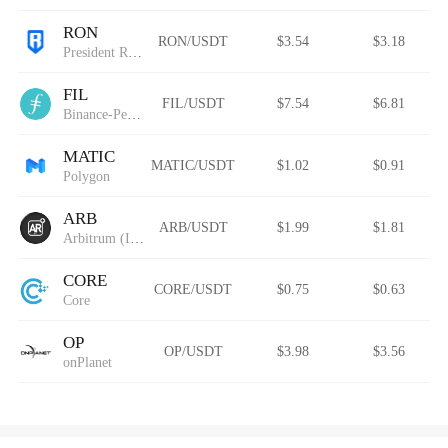
RON
RON/USDT
$3.54
$3.18
President Ron DeSantis
FIL
FIL/USDT
$7.54
$6.81
Binance-Peg Filecoin
MATIC
MATIC/USDT
$1.02
$0.91
Polygon
ARB
ARB/USDT
$1.99
$1.81
Arbitrum (IOU)
CORE
CORE/USDT
$0.75
$0.63
Core
OP
OP/USDT
$3.98
$3.56
onPlanet