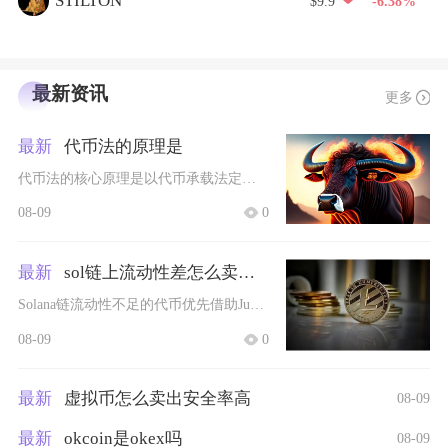
STILTON
$9.9
-6.38%
最新资讯
更多
最新
代币法的原理是
代币法的核心原理是以代币承载法定可执行权利，依托分类确权、链上合约约束、外部资产锚定、分层
08-09
0
最新
sol链上流动性差怎么卖出代币
Solana链流动性不足的代币优先借助Jupiter聚合器拆分小额挂单、调整合理滑点分批出
08-09
0
最新
虚拟币怎么卖出安全率高
08-09
最新
okcoin是okex吗
08-09