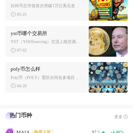
比特币总市值首次突破1万亿美元发生在2021年2月20日，当日市值约为1.04万亿美元，对
05-25
yst币哪个交易所
YST（YOOSourcing）主流上线交易场所为MXC抹茶交易所、CEO交易所，早期还有
07-02
poly币怎么样
Poly币（POLY）需区分同名多项目，当前主流指向Polymarket即将发行的治理代币
04-20
热门币种
更多
MAIA
热度上升
$7.5
+4.48%