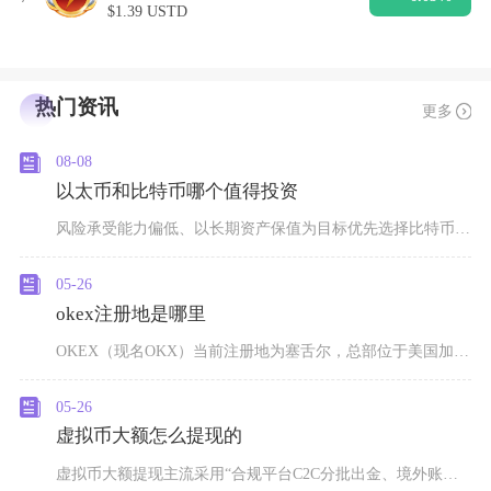
$1.39 USTD
热门资讯
更多
08-08
以太币和比特币哪个值得投资
风险承受能力偏低、以长期资产保值为目标优先选择比特币；看好Web3生态发展、能承受大幅波动
05-26
okex注册地是哪里
OKEX（现名OKX）当前注册地为塞舌尔，总部位于美国加利福尼亚州圣何塞，是一家全球化运营
05-26
虚拟币大额怎么提现的
虚拟币大额提现主流采用“合规平台C2C分批出金、境外账户中转、大宗交易/场外OTC”三类路