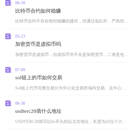
06-18
比特币合约如何稳赚
比特币合约不存在绝对稳赚的捷径，但通过低杠杆、严风控、顺势交易与纪律执行，能实现长期高概率
05-23
加密货币是虚拟币吗
加密货币是虚拟币，但虚拟币并不全是加密货币，二者是包含与被包含的从属关系，而非对等概念。从
07-09
sol链上的币如何交易
Sol链上代币完整交易分为中心化交易所场内交易、去中心化DEX链上兑换两种主流路径，新手优
06-30
usdterc20填什么地址
USDTERC20填写以0x开头的以太坊地址，长度为42位十六进制字符，这是以太坊网络专属