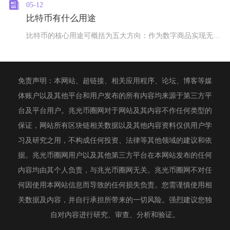
05-12
比特币有什么用途
比特币的核心用途可概括为五大方向：作为数字商品实现无中介的全球价值转移、充当数字黄金进行长
免责声明：本网站、超链接、相关应用程序、论坛、博客等媒
体账户以及其他平台和用户发布的所有内容均来源于第三方平
台及平台用户。兆光币圈网对于网站及其内容不作任何类型的
保证，网站所有区块链相关数据以及其他内容资料仅供用户学
习及研究之用，不构成任何投资、法律等其他领域的建议和依
据。兆光币圈网用户以及其他第三方平台在本网站发布的任何
内容均由其个人负责，与兆光币圈网无关。兆光币圈网不对任
何因使用本网站信息而导致的任何损失负责。您需谨慎使用相
关数据及内容，并自行承担所带来的一切风险。强烈建议您独
自对内容进行研究、审查、分析和验证。