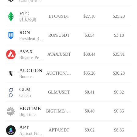
Gala (Wormhole)
ETC
ETC/USDT
$27.10
$25.20
以太经典
RON
RON/USDT
$3.54
$3.18
President Ron DeSantis
AVAX
AVAX/USDT
$38.44
$35.91
Binance-Peg Avalanche
AUCTION
AUCTION/USDT
$35.26
$30.28
Bounce
GLM
GLM/USDT
$0.41
$0.32
Golem
BIGTIME
BIGTIME/USDT
$0.40
$0.36
Big Time
APT
APT/USDT
$9.62
$8.86
Apricot Finance