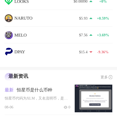
LOOKS
$0.00090
+0%
NARUTO
$5.93
+0.59%
MELO
$7.56
+3.69%
DPAY
$15.4
-9.36%
最新资讯
更多
最新
恒星币是什么币种
恒星币代码为XLM，又名流明币，是开源区块链恒星网络Stellar的原生基础代币，主打普惠
08-06
0