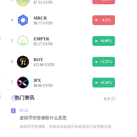
$7.52 USTD
MRCR
4
-4.5%
$9.77 USTD
基
EMPYR
5
+0.98%
$5.17 USTD
ROY
6
+5.72%
$15.86 USTD
状
IPX
7
+0.34%
$8.86 USTD
构
热门资讯
更多
03-22
虚拟币空投领取什么意思
虚拟币空投领取，简单来说就是区块链项目方按照既定规则，向满足资格的用户钱包免费发放新项目代