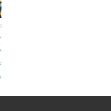
%
%
%
%