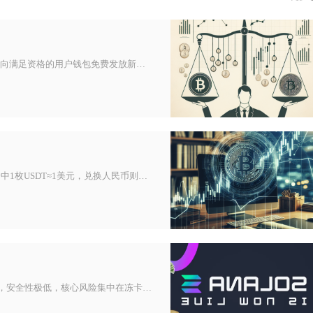
虚拟币空投领取，简单来说就是区块链项目方按照既定规则，向满足资格的用户钱包免费发放新项目代币，用户通过官方渠道完成资格校
USDT的核心计算逻辑以锚定1美元法币价值为基准，主流场景中1枚USDT≈1美元，兑换人民币则以实时美元兑人民币汇率为基
币圈U商能赚钱但属于高风险生意，利润空间随市场竞争收窄，安全性极低，核心风险集中在冻卡、法律追责与资金被骗，整体是“高收