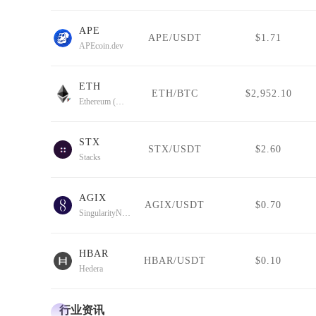
APE
APE/USDT
$1.71
APEcoin.dev
ETH
ETH/BTC
$2,952.10
Ethereum (Wormhole)
STX
STX/USDT
$2.60
Stacks
AGIX
AGIX/USDT
$0.70
SingularityNET
HBAR
HBAR/USDT
$0.10
Hedera
行业资讯