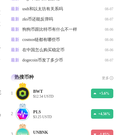
最新
usdt和以太坊有关系吗
08-07
交
最新
zks币还能反弹吗
08-07
依
最新
狗狗币跟比特币有什么不一样
08-06
最新
cosmos链都有哪些币
08-06
比
最新
在中国怎么购买稳定币
08-06
完
最新
dogecoin币发了多少币
08-07
热搜币种
更多
BWT
完
1
+5.6%
$12.54 USTD
PLS
2
+4.56%
秒
$3.25 USTD
，
UNBNK
3
-1.85%