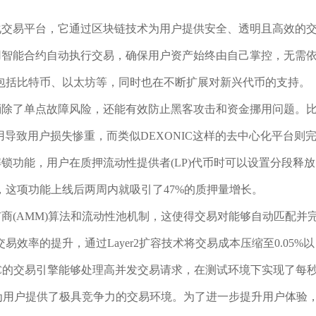
心化交易平台，它通过区块链技术为用户提供安全、透明且高效的
采用智能合约自动执行交易，确保用户资产始终由自己掌控，无需
包括比特币、以太坊等，同时也在不断扩展对新兴代币的支持。
仅消除了单点故障风险，还能有效防止黑客攻击和资金挪用问题。
挪用导致用户损失惨重，而类似DEXONIC这样的去中心化平台则
解锁功能，用户在质押流动性提供者(LP)代币时可以设置分段释放
这项功能上线后两周内就吸引了47%的质押量增长。
市商(AMM)算法和流动性池机制，这使得交易对能够自动匹配并
率的提升，通过Layer2扩容技术将交易成本压缩至0.05%以
NIC的交易引擎能够处理高并发交易请求，在测试环境下实现了每
，为用户提供了极具竞争力的交易环境。为了进一步提升用户体验