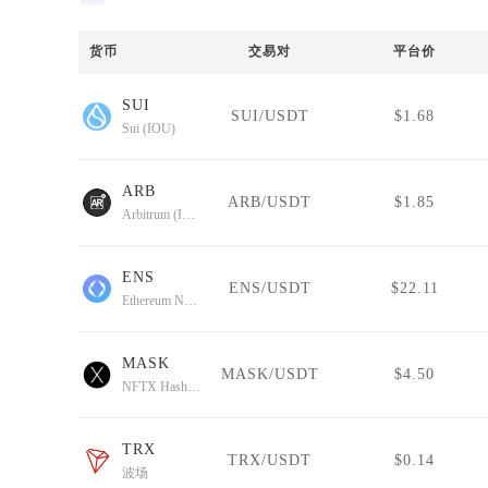
货币
交易对
平台价
SUI
SUI/USDT
$1.68
Sui (IOU)
ARB
ARB/USDT
$1.85
Arbitrum (IOU)
ENS
ENS/USDT
$22.11
Ethereum Name Service (Wormhole)
MASK
MASK/USDT
$4.50
NFTX Hashmasks Index
TRX
TRX/USDT
$0.14
波场