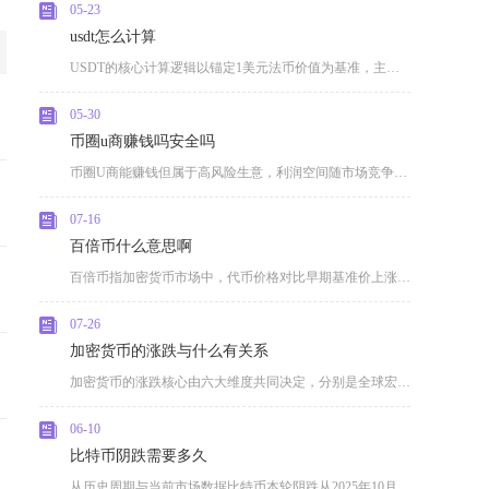
05-23
usdt怎么计算
USDT的核心计算逻辑以锚定1美元法币价值为基准，主流场景中1枚USDT≈1美元，兑换人民
05-30
币圈u商赚钱吗安全吗
币圈U商能赚钱但属于高风险生意，利润空间随市场竞争收窄，安全性极低，核心风险集中在冻卡、法
07-16
百倍币什么意思啊
百倍币指加密货币市场中，代币价格对比早期基准价上涨幅度达到100倍及以上的加密资产，是圈内
07-26
加密货币的涨跌与什么有关系
加密货币的涨跌核心由六大维度共同决定，分别是全球宏观流动性周期、项目原生代币经济模型、各国
06-10
比特币阴跌需要多久
从历史周期与当前市场数据比特币本轮阴跌从2025年10月见顶算起，预计将持续约12至14个