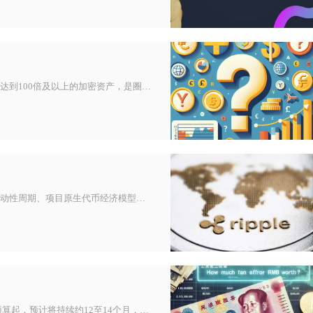
百倍币指加密货币市场中，代币价格对比早期基准价上涨幅度达到100倍及以上的加密资产，是圈内约定俗成的民间说法，不存在官方
加密货币的涨跌核心由六大维度共同决定，分别是全球宏观流动性周期、项目原生代币经济模型、各国监管政策导向、机构资金流向、市
从历史周期与当前市场数据比特币本轮阴跌从2025年10月见顶算起，预计将持续约12至14个月，底部大概率出现在2026年