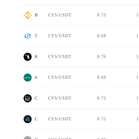
Binance.US
CYS/USDT
0.73
1
58COIN
CYS/USDT
0.68
1
Kittenswap
CYS/USDT
0.76
1
decentrex
CYS/USDT
0.69
1
Cube
CYS/USDT
0.72
1
COINBIG
CYS/USDT
0.75
1