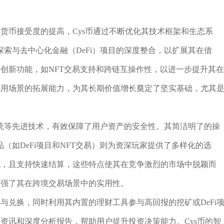
字货币接受度的提高，Cys币通过不断优化其技术框架和生态系
索与去中心化金融（DeFi）项目的深度整合，以扩展其在借
多创新功能，如NFT交易支持和跨链互操作性，以进一步提升其在
应用场景的拓展能力，为其长期价值增长奠定了坚实基础，尤其
。
统等先进技术，有效保障了用户资产的安全性。其简洁明了的操
（如DeFi项目和NFT交易）则为资深玩家提供了多样化的选
低，且支持快速结算，这些特点使其在竞争激烈的市场中脱颖而
增强了其在跨境交易场景中的实用性。
卖与兑换，同时利用其内置的理财工具参与高回报的挖矿或DeFi
场资讯和深度分析报告，帮助用户提升投资决策能力。Cys币的智