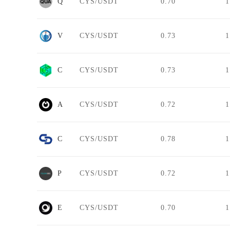
QuadrigaCX
CYS/USDT
0.70
1
VIV BIT
CYS/USDT
0.73
1
CSWAP DEX
CYS/USDT
0.73
1
AQX
CYS/USDT
0.72
1
Coinidc
CYS/USDT
0.78
1
Poloni DEX
CYS/USDT
0.72
1
Enosys
CYS/USDT
0.70
1