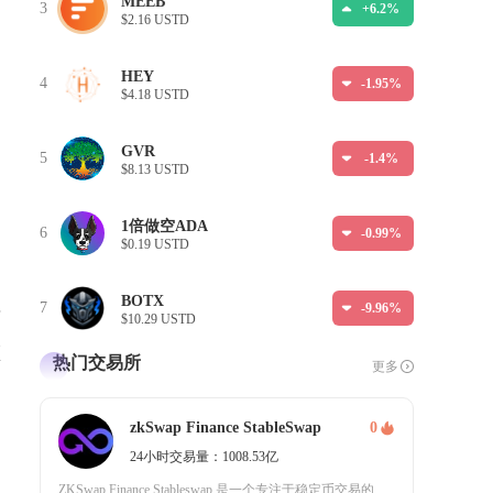
MEEB
3
+6.2%
$2.16 USTD
HEY
4
-1.95%
$4.18 USTD
GVR
5
-1.4%
$8.13 USTD
1倍做空ADA
6
-0.99%
$0.19 USTD
BOTX
7
-9.96%
块
$10.29 USTD
领
热门交易所
更多
zkSwap Finance StableSwap
0
过
24小时交易量：1008.53亿
ZKSwap Finance Stableswap 是一个专注于稳定币交易的去中心化交易平