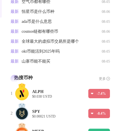
最新
空气币都有哪些
08-05
最新
恒星币是什么币种
08-06
最新
ada币是什么意思
08-05
最新
cosmos链都有哪些币
08-06
最新
全球最大的虚拟币交易所是哪个
08-05
最新
okt币能活到2025年吗
08-05
最新
山寨币能不能买
08-05
热搜币种
更多
ALPH
1
-7.4%
$0.038 USTD
SPY
2
-0.4%
$0.00021 USTD