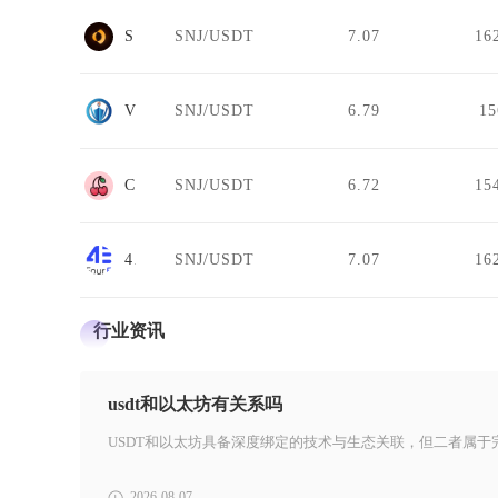
Shadow Exchange
SNJ/USDT
7.07
16
VIV BIT
SNJ/USDT
6.79
1
CherrySwap
SNJ/USDT
6.72
15
4E
SNJ/USDT
7.07
16
行业资讯
usdt和以太坊有关系吗
2026-08-07