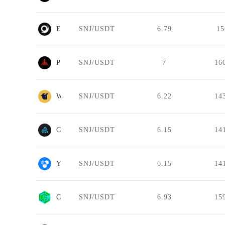
Enosys
SNJ/USDT
6.79
1
Pharaoh Exchange
SNJ/USDT
7
16
WhiteBIT Futures
SNJ/USDT
6.22
14
COINBIG
SNJ/USDT
6.15
14
YooKeo
SNJ/USDT
6.15
14
CSWAP DEX
SNJ/USDT
6.93
15