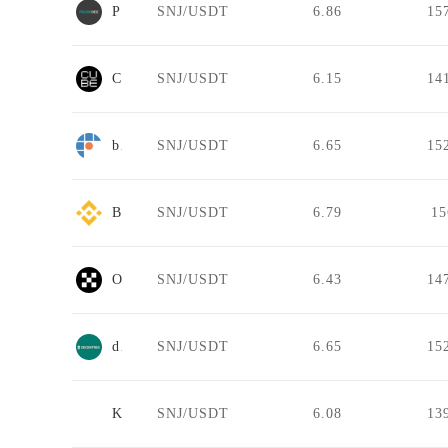
Poloni DEX
SNJ/USDT
6.86
15
Cube
SNJ/USDT
6.15
14
bitFlyer
SNJ/USDT
6.65
15
Binance.US
SNJ/USDT
6.79
1
OKX
SNJ/USDT
6.43
14
decentrex
SNJ/USDT
6.65
15
Koinim
SNJ/USDT
6.08
13