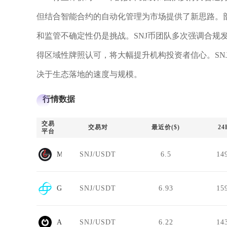
但结合智能合约的自动化管理为市场提供了新思路。
和监管不确定性仍是挑战。SNJ币团队多次强调合规
得区域性牌照认可，将大幅提升机构投资者信心。SN
决于生态落地的速度与规模。
行情数据
交易
交易对
最近价($)
2
平台
MGCEX.NZ
SNJ/USDT
6.5
14
Gemini
SNJ/USDT
6.93
15
AQX
SNJ/USDT
6.22
14