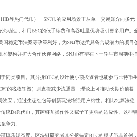
、SHIB等热门代币），SNJ币的应用场景正从单一交易媒介向多元
合流动性，利用BSC的低手续费和高吞吐量优势吸引更多用户。
美国稳定币法案等政策利好，为SNJ币这类具备合规潜力的项目
术架构并扩大合作伙伴网络，SNJ币有望在下一轮牛市周期中
别于同类项目。其分拆BTC的设计使小额投资者也能参与比特币
SC时的税收销毁）则直接减少流通量，理论上可推动长期价值提
协同效应，通过生态红包等创新玩法增强用户粘性。相比纯算法稳
传统DeFi代币，其跨链互操作性又赋予了更强的适应性。这些
化竞争力。
持谨慎乐观态度。区块链研究者其分拆锚定BTC的模式虽非首创