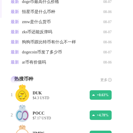
最新
doge币最高什么价格
08-07
最新
恒星币是什么币种
08-06
最新
zmw是什么货币
08-07
最新
zks币还能反弹吗
08-07
最新
狗狗币跟比特币有什么不一样
08-06
最新
dogecoin币发了多少币
08-07
最新
ar币有价值吗
08-06
热搜币种
更多
DUK
1
+0.63%
$4.3 USTD
POCC
2
+4.78%
$7.17 USTD