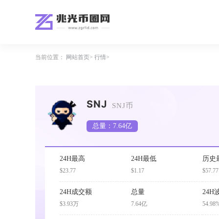
当前位置：
网站首页
行情
SNJ
SNJ币
总量：7.64亿
24H最高
24H最低
历史
$23.77
$1.17
$57.77
24H成交额
总量
24H
$3.93万
7.64亿
54.98