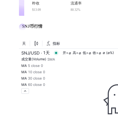
昨收
流通率
$13.09
80.32%
SNJ币行情