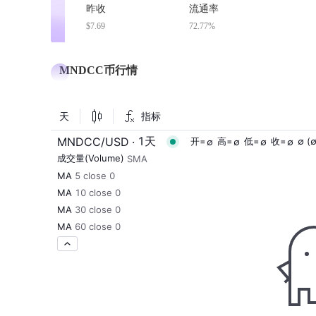
昨收
流通率
$7.69
72.77%
MNDCC币行情