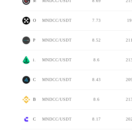
MGCEX.NZ
MNDCC/USDT
8.69
21
OKX
MNDCC/USDT
7.73
1
Poloni DEX
MNDCC/USDT
8.52
21
illumineX
MNDCC/USDT
8.6
21
COINBIG
MNDCC/USDT
8.43
20
Binance
MNDCC/USDT
8.6
21
Coinw
MNDCC/USDT
8.17
20