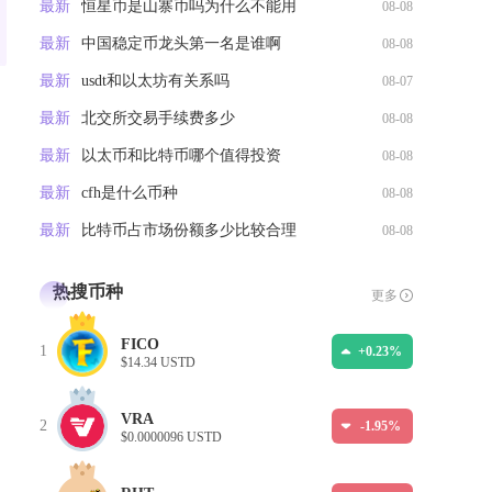
最新
恒星币是山寨币吗为什么不能用
08-08
最新
中国稳定币龙头第一名是谁啊
08-08
最新
usdt和以太坊有关系吗
08-07
最新
北交所交易手续费多少
08-08
最新
以太币和比特币哪个值得投资
08-08
最新
cfh是什么币种
08-08
最新
比特币占市场份额多少比较合理
08-08
热搜币种
更多
FICO
1
+0.23%
$14.34 USTD
VRA
2
-1.95%
$0.0000096 USTD