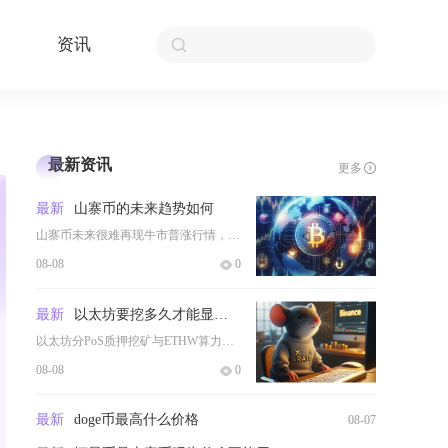
资讯
最新资讯
更多
最新
山寨币的未来趋势如何
山寨币未来很难再现牛市普涨行情，整体将呈现极端两极分化，绝大多数缺乏基本面支撑的中小币种持
08-08
0
最新
以太坊要挖多久才能显示收益
以太坊分PoS质押挖矿与ETHW算力挖矿两类模式，实时页面瞬时收益数据接入延迟5至30分钟
08-08
0
最新
doge币最高什么价格
08-07