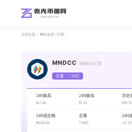
当前位置：
网站首页
行情
MNDCC
MNDCC币
总量：7.56亿
24H最高
24H最低
历史
$17.46
$1.24
$59.55
24H成交额
总量
24H
$9334.58
7.56亿
-21.1