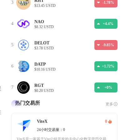
RHT
3
-1.78%
$13.45 USTD
NAO
4
+4.4%
$8.32 USTD
DELOT
5
-9.85%
$3.78 USTD
DATP
6
+1.72%
$10.16 USTD
RGT
7
+0%
提
$0.20 USTD
热门交易所
更多
注
ViteX
0
24小时交易量：0
ViteX是一家基于Vite公链开发的去中心化数字货币交易平台，以其快速撮合引擎和多币种支