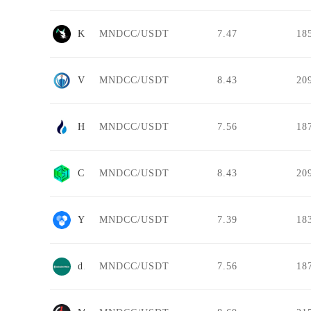
Kittenswap
MNDCC/USDT
7.47
18
VIV BIT
MNDCC/USDT
8.43
20
HTX
MNDCC/USDT
7.56
18
CSWAP DEX
MNDCC/USDT
8.43
20
YooKeo
MNDCC/USDT
7.39
18
decentrex
MNDCC/USDT
7.56
18